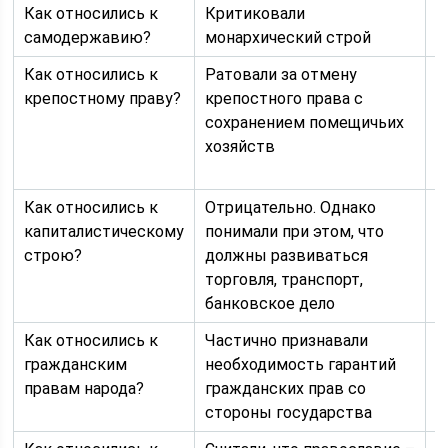
Как относились к
Критиковали
К
самодержавию?
монархический строй
м
Как относились к
Ратовали за отмену
П
крепостному праву?
крепостного права с
н
сохранением помещичьих
к
хозяйств
ч
п
Как относились к
Отрицательно. Однако
П
капиталистическому
понимали при этом, что
з
строю?
должны развиваться
к
торговля, транспорт,
банковское дело
Как относились к
Частично признавали
П
гражданским
необходимость гарантий
н
правам народа?
гражданских прав со
г
стороны государства
г