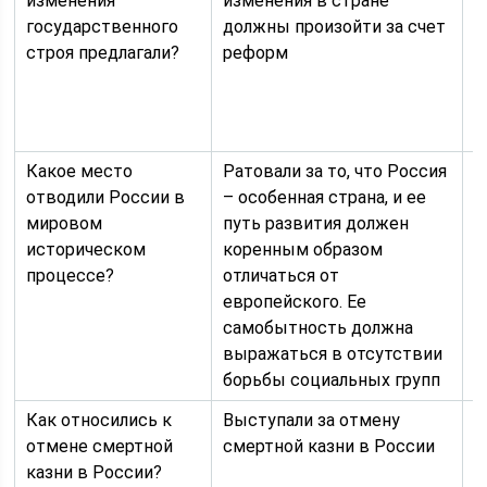
изменения
изменения в стране
п
государственного
должны произойти за счет
н
строя предлагали?
реформ
п
д
р
н
Какое место
Ратовали за то, что Россия
С
отводили России в
– особенная страна, и ее
н
мировом
путь развития должен
о
историческом
коренным образом
и
процессе?
отличаться от
и
европейского. Ее
с
самобытность должна
выражаться в отсутствии
борьбы социальных групп
Как относились к
Выступали за отмену
М
отмене смертной
смертной казни в России
р
казни в России?