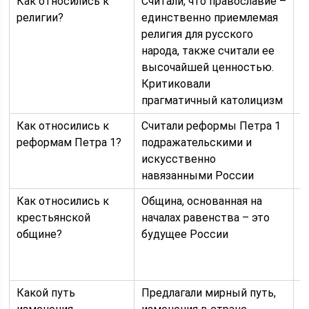
Как относились к
Считали, что православие –
К
религии?
единственно приемлемая
п
религия для русского
о
народа, также считали ее
р
высочайшей ценностью.
Критиковали
прагматичный католицизм
Как относились к
Считали реформы Петра 1
В
реформам Петра 1?
подражательскими и
П
искусственно
р
навязанными России
п
Как относились к
Община, основанная на
П
крестьянской
началах равенства – это
р
общине?
будущее России
Б
о
п
Какой путь
Предлагали мирный путь,
Р