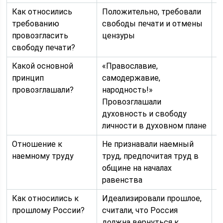
Как относились
Положительно, требовали
П
требованию
свободы печати и отмены
р
провозгласить
цензуры
п
свободу печати?
Какой основной
«Православие,
«
принцип
самодержавие,
провозглашали?
народность!»
Провозглашали
духовность и свободу
личности в духовном плане
Отношение к
Не признавали наемный
П
наемному труду
труд, предпочитая труд в
п
общине на началах
т
равенства
к
Как относились к
Идеализировали прошлое,
К
прошлому России?
считали, что Россия
Р
должна вернуться к
о