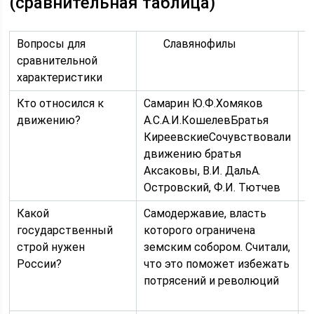
(сравнительная таблица)
Вопросы для
Славянофилы
З
сравнительной
характеристики
Кто относился к
Самарин Ю.Ф.Хомяков
Т
движению?
А.С.А.И.КошелевБратья
П
КиреевскиеСочувствовали
Т
движению братья
А
Аксаковы, В.И. ДальА.
Островский, Ф.И. Тютчев
Какой
Самодержавие, власть
Д
государственный
которого ограничена
р
строй нужен
земским собором. Считали,
(
России?
что это поможет избежать
м
потрясений и революций
п
с