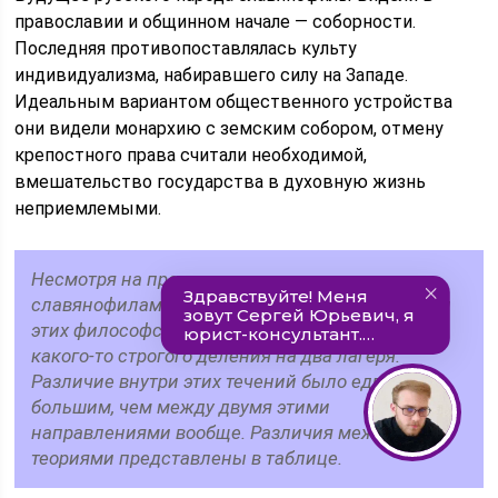
православии и общинном начале — соборности.
Последняя противопоставлялась культу
индивидуализма, набиравшего силу на Западе.
Идеальным вариантом общественного устройства
они видели монархию с земским собором, отмену
крепостного права считали необходимой,
вмешательство государства в духовную жизнь
неприемлемыми.
Несмотря на противостояние между
славянофилами и западниками, представители
этих философских течений не придерживались
какого-то строгого деления на два лагеря.
Различие внутри этих течений было едва ли не
большим, чем между двумя этими
направлениями вообще. Различия между
теориями представлены в таблице.